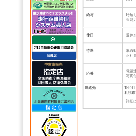
給与
時給1
※能
休日
週休
待遇
車通
正社
電話
応募
写真
連絡先
Tel:0
札幌市東
詳細