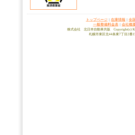
トップページ
在庫情報
全
｜
｜
一般整備料金表
会社概
｜
株式会社 北日本自動車共販 Copyright(c) KITAN
札幌市東区北44条東7丁目2番